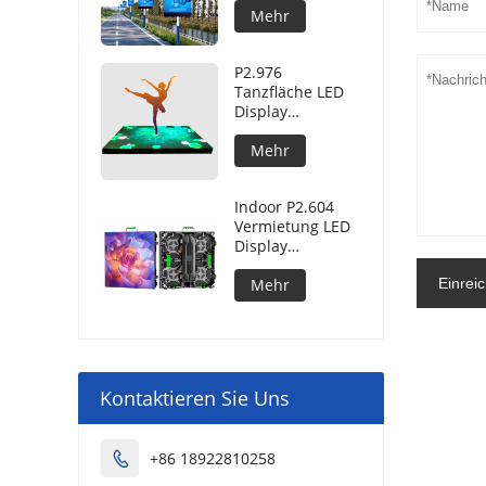
Freien
Mehr
P2.976
Tanzfläche LED
Display
Bildschirm im
Freien
Mehr
Indoor P2.604
Vermietung LED
Display
Bildschirm
Einrei
Mehr
Kontaktieren Sie Uns
+86 18922810258
