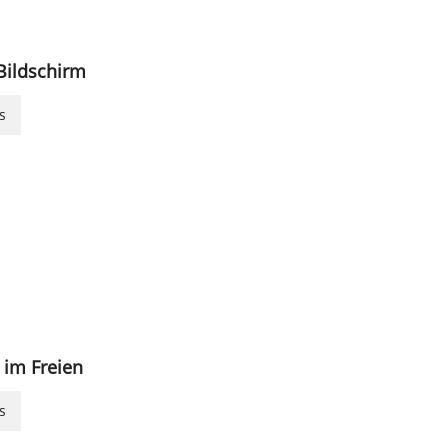
Bildschirm
s
 im Freien
s