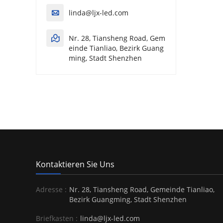
linda@ljx-led.com

Nr. 28, Tiansheng Road, Gem
einde Tianliao, Bezirk Guang
ming, Stadt Shenzhen
Kontaktieren Sie Uns
Adresse :
Nr. 28, Tiansheng Road, Gemeinde Tianliao,
Bezirk Guangming, Stadt Shenzhen
Briefkasten :
linda@ljx-led.com