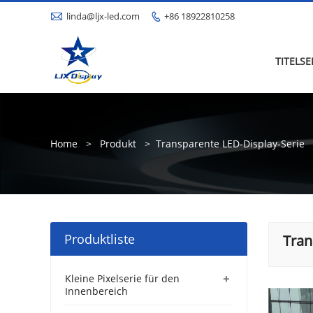

linda@ljx-led.com
+86 18922810258

TITELSE
Home
>
Produkt
>
Transparente LED-Display-Serie
Produktliste
Tran
+
Kleine Pixelserie für den
Innenbereich