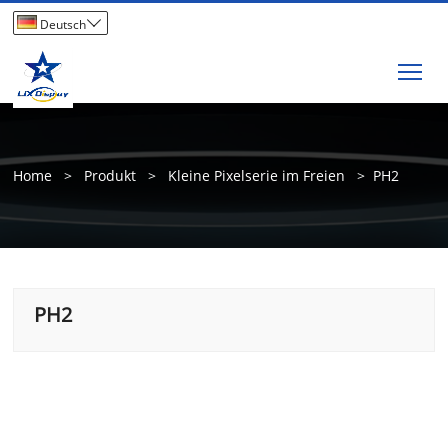

Deutsch
Tog
Home
>
Produkt
>
Kleine Pixelserie im Freien
>
PH2
PH2