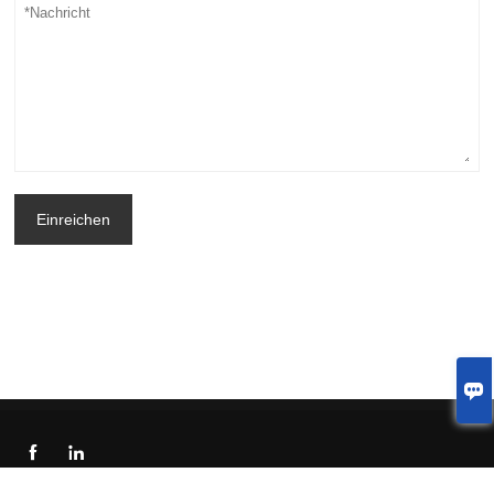
Einreichen



© 2023 Welcome to China Shenzhen LJX Display Technology Co.，Ltd.