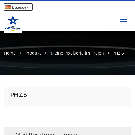

Deutsch
Tog
Home
>
Produkt
>
Kleine Pixelserie im Freien
>
PH2.5
PH2.5
E-Mail-Beratungsservice